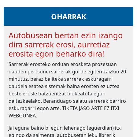
OHARRAK
Autobusean bertan ezin izango
dira sarrerak erosi, aurretiaz
erosita egon beharko dira!
Sarrerak erosteko orduan erosketa prozesuan
dauden pertsonei sarrerak gorde egiten zaizkio 20
minutuz, beraz baliteke sarrerak eskuragarri
daudela esatea sistemak baina erosten ez uztea
beste erosle batzuentzat blokeatuta egon
daitezkeelako. Beranduago saiatu sarrerak barriro
eskuragarri egon arte. TIKETA JASO ARTE EZ ITXI
WEBGUNEA.
Jai eguna baino bi egun lehenago (eguerdian) itxi
egingo da salmenta, autobusetan leku librerik