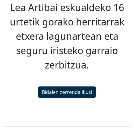
Lea Artibai eskualdeko 16
urtetik gorako herritarrak
etxera lagunartean eta
seguru iristeko garraio
zerbitzua.
Bidaien zerrenda ikusi