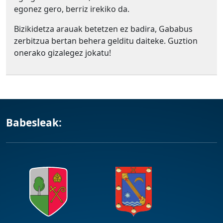
egonez gero, berriz irekiko da.
Bizikidetza arauak betetzen ez badira, Gababus
zerbitzua bertan behera gelditu daiteke. Guztion
onerako gizalegez jokatu!
Babesleak: