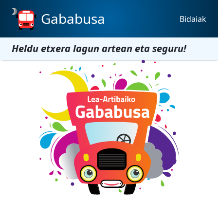
Gababusa
Bidaiak
Heldu etxera lagun artean eta seguru!